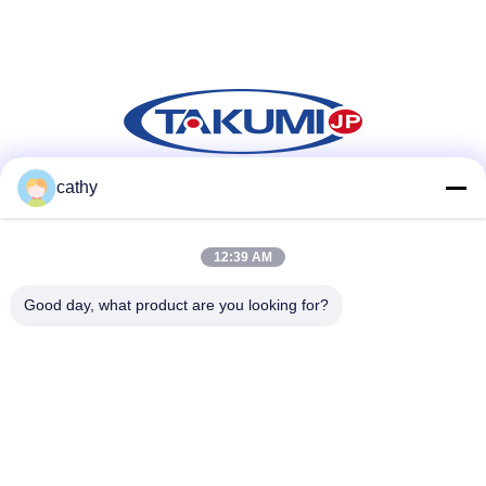
cathy
Media Sosial
12:39 AM
Good day, what product are you looking for?
Kontak Cepat
Telp
86-731-84830658
E-mail
nicholas@takumijap.com