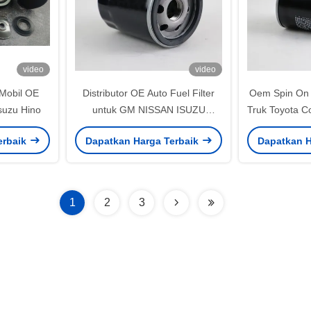
video
video
 Mobil OE
Distributor OE Auto Fuel Filter
Oem Spin On D
suzu Hino
untuk GM NISSAN ISUZU
Truk Toyota C
TOYOTA TRUCKS
erbaik
Dapatkan Harga Terbaik
Dapatkan H
1
2
3