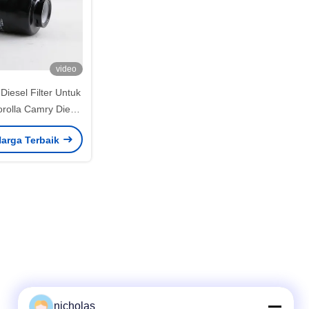
video
iesel Filter Untuk
orolla Camry Diesel
Eng.
arga Terbaik
nicholas