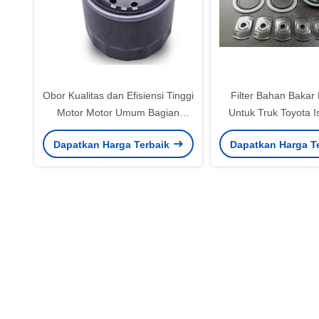
Obor Kualitas dan Efisiensi Tinggi
Filter Bahan Bakar
Motor Motor Umum Bagian
Untuk Truk Toyota I
Elemen Filter Bahan Bakar Mesin
Dapatkan Harga Terbaik
Dapatkan Harga T
Diesel 16510-07J00 1902138