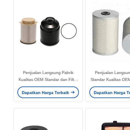
Penjualan Langsung Pabrik
Penjualan Langsun
Kualitas OEM Standar dan Filter
Standar Kualitas OEM
Bahan Bakar Truk Efisiensi Tinggi
Bahan Bakar Efisien
Dapatkan Harga Terbaik
Dapatkan Harga T
68197867AA 68065608AA
23390-LIE50 SF-280
78450