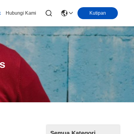
k
Hubungi Kami
Kutipan
is
Semua Kategori