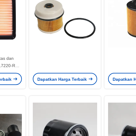
itas dan
 17220-RB6-
ang sistem
erbaik
Dapatkan Harga Terbaik
Dapatkan H
DA