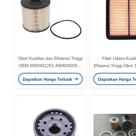
Obor Kualitas dan Efisiensi Tinggi
Filter Udara Kual
OEM 0000901251 A9060920505
Efisiensi Tinggi Obor
A0000901251 Elemen Filter
Z00 untuk suku cad
Dapatkan Harga Terbaik
Dapatkan Harga T
Bahan Bakar Mobil
mesin HON