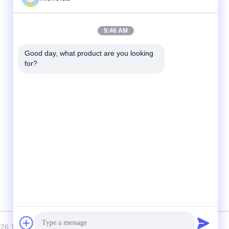
Kontak Cepat
9:46 AM
Telp
Good day, what product are you looking 
for?
86-731-84830658
E-mail
nicholas@takumijap.com
Alamat
KAMAR 3,27 / F., PUSAT KOMERSIAL HO
KING, NO.2-16 FA YUEN STREET, MONG
KOK, KOWLOON HK
2026 TAKUMI JAPAN AUTO PARTS CO.,LTD. . Seluruh hak cipta.