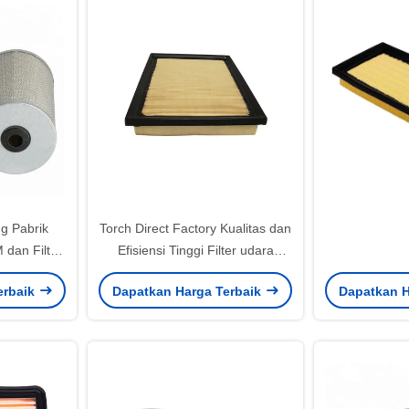
g Pabrik
Torch Direct Factory Kualitas dan
 dan Filter
Efisiensi Tinggi Filter udara
si Tinggi
otomatis 17801-0T050 17801-
erbaik
Dapatkan Harga Terbaik
Dapatkan H
10 23390-
37021 17801-37020 untuk
Toyota