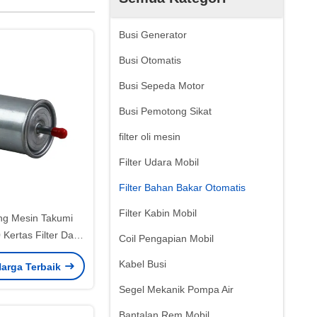
Busi Generator
Busi Otomatis
Busi Sepeda Motor
Busi Pemotong Sikat
filter oli mesin
Filter Udara Mobil
Filter Bahan Bakar Otomatis
Filter Kabin Mobil
g Mesin Takumi
Kertas Filter Dan
Coil Pengapian Mobil
erkualitas Sesuai
Kabel Busi
arga Terbaik
an Bakar SUZUKI
Segel Mekanik Pompa Air
Bantalan Rem Mobil