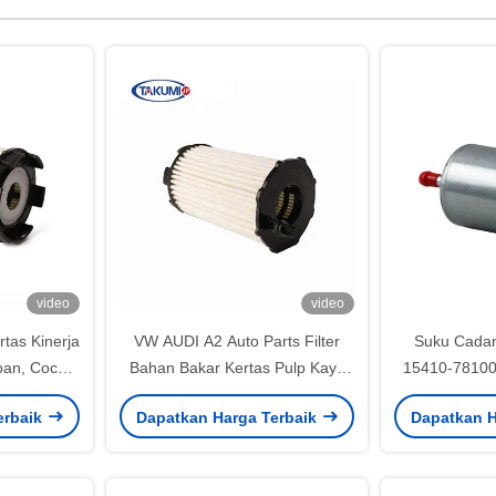
video
video
rtas Kinerja
VW AUDI A2 Auto Parts Filter
Suku Cadan
ban, Cocok
Bahan Bakar Kertas Pulp Kayu
15410-78100 
/ VW
35mm Diameter Dalam Anti
Perumahan B
erbaik
Dapatkan Harga Terbaik
Dapatkan H
Karat
Filter Bah