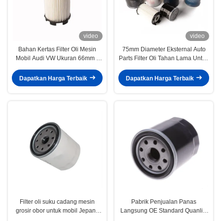
video
video
Bahan Kertas Filter Oli Mesin
75mm Diameter Eksternal Auto
Mobil Audi VW Ukuran 66mm *
Parts Filter Oli Tahan Lama Untuk
75mm Kinerja Tinggi
Land Rover LR011279
Dapatkan Harga Terbaik
Dapatkan Harga Terbaik
Filter oli suku cadang mesin
Pabrik Penjualan Panas
grosir obor untuk mobil Jepang
Langsung OE Standard Quanlity
90915-20001
Oil Filter untuk toyota 90915-