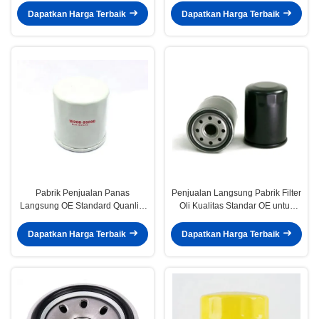
YZZC5
Dapatkan Harga Terbaik
Dapatkan Harga Terbaik
Pabrik Penjualan Panas
Penjualan Langsung Pabrik Filter
Langsung OE Standard Quanlity
Oli Kualitas Standar OE untuk
Oil Filter untuk Mobil Otomatis
Mobil Otomatis 90915-YZZE2,
15208-65F00 15208-65F0A
90915-YZZE1
Dapatkan Harga Terbaik
Dapatkan Harga Terbaik