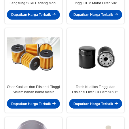
Langsung Suku Cadang Mobil
Tinggi OEM Motor Filter Suku
Filter Oli Mobil 04152-YZZA6
Cadang Filter Oli untuk Yamaha
0415237010 19185485
TM Racing ATV 1S7-E3440-00
Dapatkan Harga Terbaik
Dapatkan Harga Terbaik
CH10358EC
Obor Kualitas dan Efisiensi Tinggi
Torch Kualitas Tinggi dan
Sistem bahan bakar mesin
Efisiensi Filter Oli Oem 90915-
sepeda motor Elemen Filter Oli
YZZD2 Mobil Jepang Auto Filter
Kertas saring kuning cocok untuk
Oli untuk Toyota Corolla Camry
Dapatkan Harga Terbaik
Dapatkan Harga Terbaik
HF141/200
Hilux