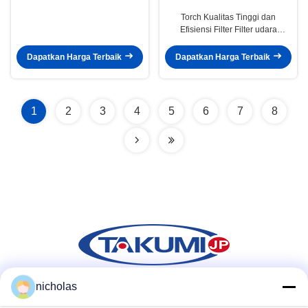
Torch Kualitas Tinggi dan
Efisiensi Filter Filter udara
otomatis 17801-0Y040 17801-
0Y050 untuk mobil -- 17801-
Dapatkan Harga Terbaik
Dapatkan Harga Terbaik
0Y040
1
2
3
4
5
6
7
8
nicholas
Media Sosial