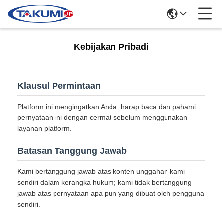
Kebijakan Pribadi
Klausul Permintaan
Platform ini mengingatkan Anda: harap baca dan pahami
pernyataan ini dengan cermat sebelum menggunakan
layanan platform.
Batasan Tanggung Jawab
Kami bertanggung jawab atas konten unggahan kami
sendiri dalam kerangka hukum; kami tidak bertanggung
jawab atas pernyataan apa pun yang dibuat oleh pengguna
sendiri.