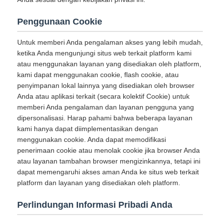
Penggunaan Cookie
Untuk memberi Anda pengalaman akses yang lebih mudah,
ketika Anda mengunjungi situs web terkait platform kami
atau menggunakan layanan yang disediakan oleh platform,
kami dapat menggunakan cookie, flash cookie, atau
penyimpanan lokal lainnya yang disediakan oleh browser
Anda atau aplikasi terkait (secara kolektif Cookie) untuk
memberi Anda pengalaman dan layanan pengguna yang
dipersonalisasi. Harap pahami bahwa beberapa layanan
kami hanya dapat diimplementasikan dengan
menggunakan cookie. Anda dapat memodifikasi
penerimaan cookie atau menolak cookie jika browser Anda
atau layanan tambahan browser mengizinkannya, tetapi ini
dapat memengaruhi akses aman Anda ke situs web terkait
platform dan layanan yang disediakan oleh platform.
Perlindungan Informasi Pribadi Anda