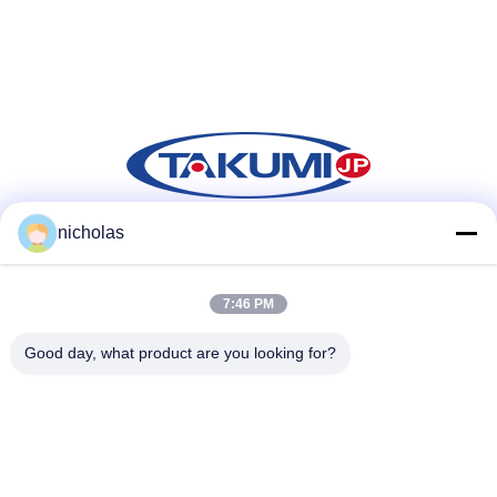
nicholas
Media Sosial
7:46 PM
Good day, what product are you looking for?
Kontak Cepat
Telp
86-731-84830658
E-mail