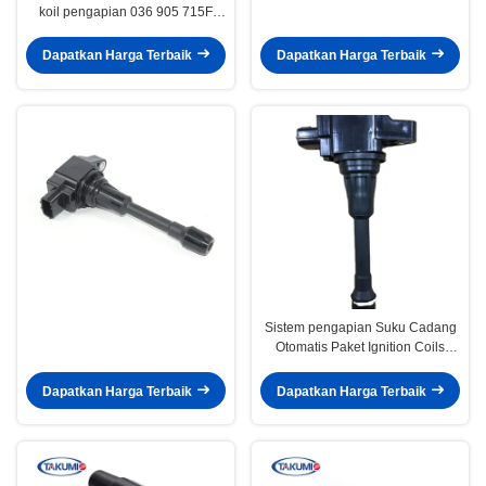
koil pengapian 036 905 715F
/036 905 100A koil pengapian
untuk skoda fabia
Dapatkan Harga Terbaik
Dapatkan Harga Terbaik
Sistem pengapian Suku Cadang
Otomatis Paket Ignition Coils
OEM 22448-1HC0A 17210
15900 Untuk penyedia NISSAN
Dapatkan Harga Terbaik
Dapatkan Harga Terbaik