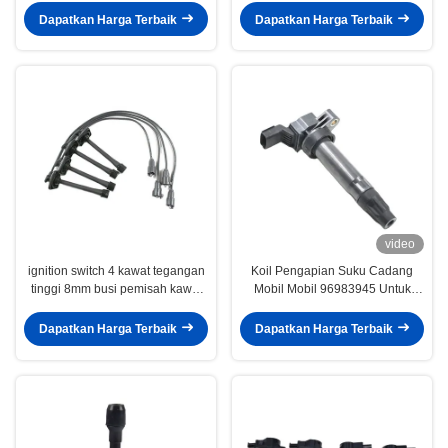
30684245 0997001070
Dapatkan Harga Terbaik
Dapatkan Harga Terbaik
LR002954
video
ignition switch 4 kawat tegangan
Koil Pengapian Suku Cadang
tinggi 8mm busi pemisah kawat
Mobil Mobil 96983945 Untuk
kabel pengapian wiring diagram
Chevrolet SPARK (M300)
terminal untuk toyota
Dapatkan Harga Terbaik
Dapatkan Harga Terbaik