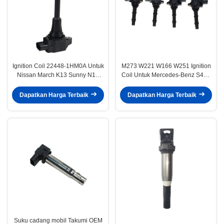
Ignition Coil 22448-1HM0A Untuk
M273 W221 W166 W251 Ignition
Nissan March K13 Sunny N17
Coil Untuk Mercedes-Benz S450
Sylphy B17 Tiida C12
S500 GLE450 R550 Ignition Coil
0001502780 2729060060
Dapatkan Harga Terbaik
Dapatkan Harga Terbaik
0001502680
Suku cadang mobil Takumi OEM