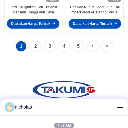
Ford Car Ignition Coil Efisiensi
Daewoo Nubira Spark Plug Coil
Transmisi Tinggi Anti Getar
Impact Proof PBT Konduktivitas
XR1U-12A366-AB
Listrik Yang Sangat Baik
Dapatkan Harga Terbaik
Dapatkan Harga Terbaik
1
2
3
4
5
nicholas
Media Sosial
7:32 AM