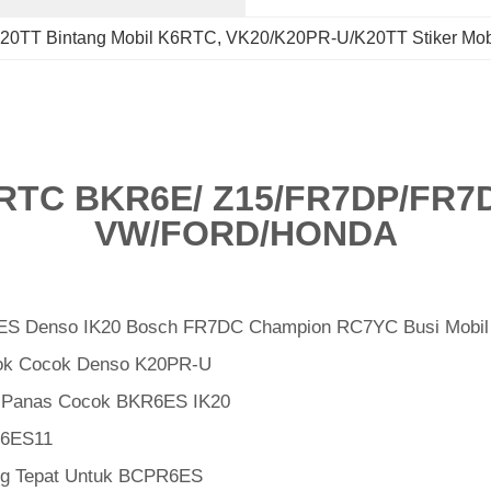
20TT Bintang Mobil K6RTC
, 
VK20/K20PR-U/K20TT Stiker Mo
6RTC BKR6E/ Z15/FR7DP/FR7
VW/FORD/HONDA
6ES Denso IK20 Bosch FR7DC Champion RC7YC Busi Mobil
Jok Cocok Denso K20PR-U
ng Panas Cocok BKR6ES IK20
R6ES11
ang Tepat Untuk BCPR6ES