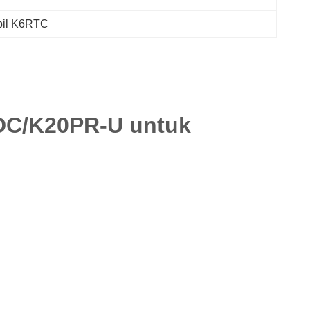
bil K6RTC
DC/K20PR-U untuk