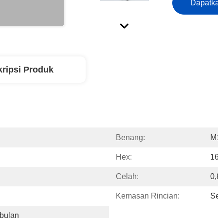
Dapatka
ripsi Produk
Benang:
M
Hex:
1
Celah:
0
Kemasan Rincian:
S
bulan