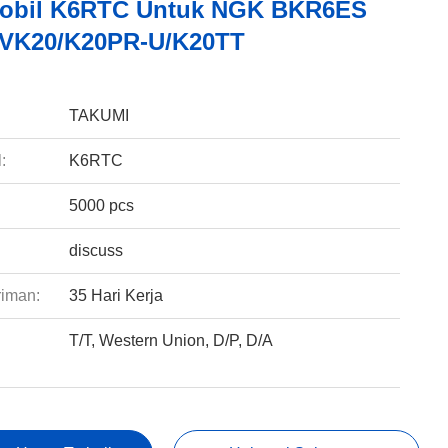
Mobil K6RTC Untuk NGK BKR6ES
VK20/K20PR-U/K20TT
:
TAKUMI
:
K6RTC
5000 pcs
discuss
riman:
35 Hari Kerja
T/T, Western Union, D/P, D/A
: