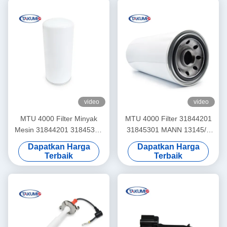
video
video
MTU 4000 Filter Minyak
MTU 4000 Filter 31844201
Mesin 31844201 31845301
31845301 MANN 13145/4
P551402
6771659356
Dapatkan Harga
Dapatkan Harga
Terbaik
Terbaik