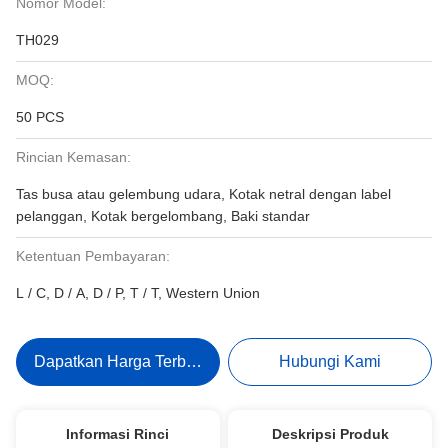
Nomor Model:
TH029
MOQ:
50 PCS
Rincian Kemasan:
Tas busa atau gelembung udara, Kotak netral dengan label
pelanggan, Kotak bergelombang, Baki standar
Ketentuan Pembayaran:
L / C, D / A, D / P, T / T, Western Union
Dapatkan Harga Terbaik
Hubungi Kami
Informasi Rinci
Deskripsi Produk