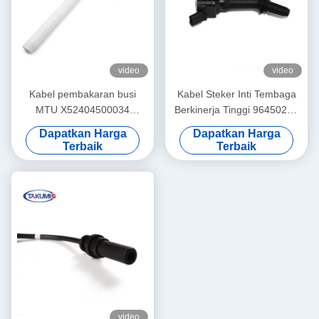
video
video
Kabel pembakaran busi
Kabel Steker Inti Tembaga
MTU X52404500034
Berkinerja Tinggi 96450249
ZNG1537A Untuk bagian
Menahan Tekanan Tinggi
Dapatkan Harga
Dapatkan Harga
mesin MTU 4000
Terbaik
Terbaik
video