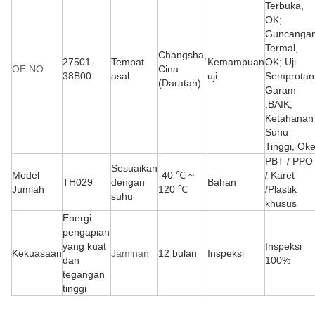
Terbuka,
OK;
Guncanga
Termal,
Changsha,
27501-
Tempat
Kemampuan
OK;
Uji
OE NO
Cina
38B00
asal
uji
Semprotan
(Daratan)
Garam
,BAIK;
Ketahanan
Suhu
Tinggi, Ok
PBT / PPO
Sesuaikan
Model
-40 ℃ ~
/
Karet
TH029
dengan
Bahan
Jumlah
120 ℃
/
Plastik
suhu
khusus
Energi
pengapian
yang kuat
Inspeksi
Kekuasaan
Jaminan
12 bulan
Inspeksi
dan
100%
tegangan
tinggi