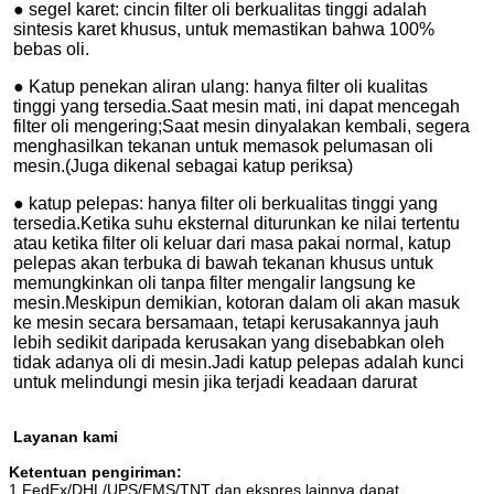
● segel karet: cincin filter oli berkualitas tinggi adalah
sintesis karet khusus, untuk memastikan bahwa 100%
bebas oli.
● Katup penekan aliran ulang: hanya filter oli kualitas
tinggi yang tersedia.Saat mesin mati, ini dapat mencegah
filter oli mengering;Saat mesin dinyalakan kembali, segera
menghasilkan tekanan untuk memasok pelumasan oli
mesin.(Juga dikenal sebagai katup periksa)
● katup pelepas: hanya filter oli berkualitas tinggi yang
tersedia.Ketika suhu eksternal diturunkan ke nilai tertentu
atau ketika filter oli keluar dari masa pakai normal, katup
pelepas akan terbuka di bawah tekanan khusus untuk
memungkinkan oli tanpa filter mengalir langsung ke
mesin.Meskipun demikian, kotoran dalam oli akan masuk
ke mesin secara bersamaan, tetapi kerusakannya jauh
lebih sedikit daripada kerusakan yang disebabkan oleh
tidak adanya oli di mesin.Jadi katup pelepas adalah kunci
untuk melindungi mesin jika terjadi keadaan darurat
Layanan kami
Ketentuan pengiriman:
1.FedEx/DHL/UPS/EMS/TNT dan ekspres lainnya dapat