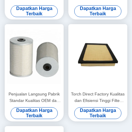
Dan Perumahan Berkualitas
Filter Bahan Bakar Truk
Dapatkan Harga
Dapatkan Harga
Sesuai Filter Bahan Bakar
Efisiensi Tinggi 68197867AA
Terbaik
Terbaik
SUZUKI
68065608AA
Penjualan Langsung Pabrik
Torch Direct Factory Kualitas
Standar Kualitas OEM dan
dan Efisiensi Tinggi Filter
Filter Bahan Bakar Efisiensi
udara otomatis 17801-
Dapatkan Harga
Dapatkan Harga
Tinggi 23390-LIE50 SF-
0T050 17801-37021 17801-
Terbaik
Terbaik
28010 23390-78450
37020 untuk Toyota