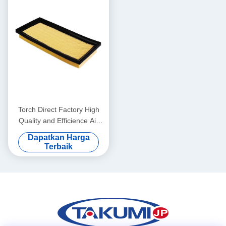
Torch Direct Factory High
Quality and Efficience Air
filter 17801-0Y050 17801-
Dapatkan Harga
0Y070 17801-BZ150
Terbaik
1500A617 17801-0Y040