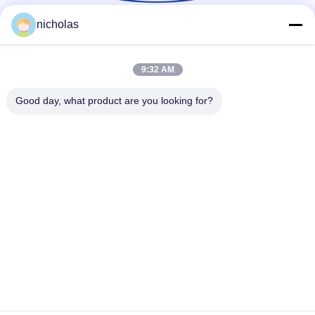
nicholas
Media Sosial
9:32 AM
Good day, what product are you looking for?
Kontak Cepat
Telp
86-731-84830658
E-mail
nicholas@takumijap.com
Alamat
KAMAR 3,27 / F., PUSAT KOMERSIAL HO KING, NO.2-16
FA YUEN STREET, MONG KOK, KOWLOON HK
Kebijakan pribadi
|
Peta situs