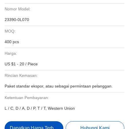
Nomor Model:
23390-0L070
MOQ:
400 pcs
Harga:
US $1 - 20 / Piece
Rincian Kemasan:
Paket standar ekspor, atau sebagai permintaan pelanggan.
Ketentuan Pembayaran:
L / C, D / A, D / P, T / T, Western Union
Dapatkan Harga Terbaik
Hubungi Kami