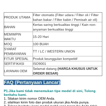
Filter otomatis (Filter udara / Filter oli / Filter
PRODUK UTAMA
bahan bakar / Filter kabin / Pemisah air oli)
Kertas saring berkualitas tinggi /
Kain non-
BAHAN
anyaman berkualitas tinggi
MEMIMPIN
15-20 Hari
WAKTU
MOQ
100 BUAH
SYARAT
TT / LC / WESTERN UNION
PEMBAYARAN
FITUR SPESIAL
Produk keunggulan kompetitif
SERTIFIKASI
ISO9001
Selamat datang
(HARGA KHUSUS UNTUK
LAYANAN OEM
ORDER BESAR)
FAQ (Pertanyaan Lancar)
P1.Jika kami tidak menemukan tipe model di sini, Tolong
beritahu kami.
1, Silakan kirim nomor OEM Anda.
2, silahkan kirim foto dan produk ukuran jika Anda punya.