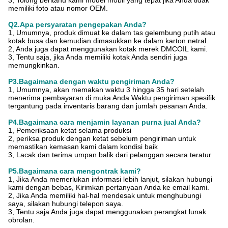
3, Tolong beritahu kami model mobil yang tepat jika Anda tidak
memiliki foto atau nomor OEM.
Q2.Apa persyaratan pengepakan Anda?
1, Umumnya, produk dimuat ke dalam tas gelembung putih atau
kotak busa dan kemudian dimasukkan ke dalam karton netral.
2, Anda juga dapat menggunakan kotak merek DMCOIL kami.
3, Tentu saja, jika Anda memiliki kotak Anda sendiri juga
memungkinkan.
P3.Bagaimana dengan waktu pengiriman Anda?
1, Umumnya, akan memakan waktu 3 hingga 35 hari setelah
menerima pembayaran di muka Anda.Waktu pengiriman spesifik
tergantung pada inventaris barang dan jumlah pesanan Anda.
P4.Bagaimana cara menjamin layanan purna jual Anda?
1, Pemeriksaan ketat selama produksi
2, periksa produk dengan ketat sebelum pengiriman untuk
memastikan kemasan kami dalam kondisi baik
3, Lacak dan terima umpan balik dari pelanggan secara teratur
P5.Bagaimana cara mengontrak kami?
1, Jika Anda memerlukan informasi lebih lanjut, silakan hubungi
kami dengan bebas, Kirimkan pertanyaan Anda ke email kami.
2, Jika Anda memiliki hal-hal mendesak untuk menghubungi
saya, silakan hubungi telepon saya.
3, Tentu saja Anda juga dapat menggunakan perangkat lunak
obrolan.