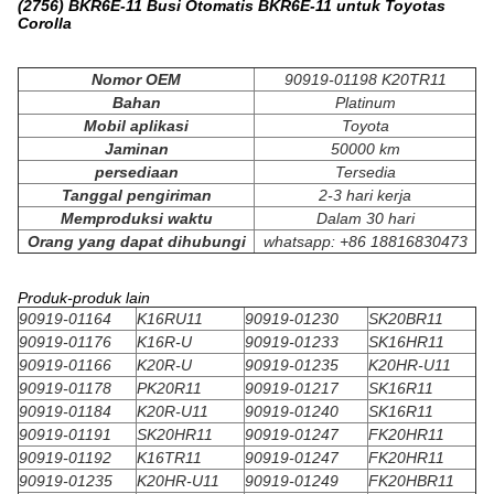
(2756) BKR6E-11 Busi Otomatis BKR6E-11 untuk Toyotas
Corolla
Nomor OEM
90919-01198 K20TR11
Bahan
Platinum
Mobil aplikasi
Toyota
Jaminan
50000 km
persediaan
Tersedia
Tanggal pengiriman
2-3 hari kerja
Memproduksi waktu
Dalam 30 hari
Orang yang dapat dihubungi
whatsapp: +86 18816830473
Produk-produk lain
90919-01164
K16RU11
90919-01230
SK20BR11
90919-01176
K16R-U
90919-01233
SK16HR11
90919-01166
K20R-U
90919-01235
K20HR-U11
90919-01178
PK20R11
90919-01217
SK16R11
90919-01184
K20R-U11
90919-01240
SK16R11
90919-01191
SK20HR11
90919-01247
FK20HR11
90919-01192
K16TR11
90919-01247
FK20HR11
90919-01235
K20HR-U11
90919-01249
FK20HBR11