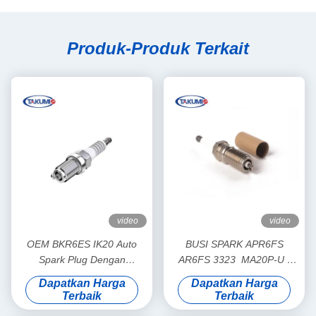
Produk-Produk Terkait
video
video
OEM BKR6ES IK20 Auto
BUSI SPARK APR6FS
Spark Plug Dengan
AR6FS 3323 MA20P-U /
Elektroda Iridium Dan
MA20PR-U
Dapatkan Harga
Dapatkan Harga
Platinum
Terbaik
Terbaik