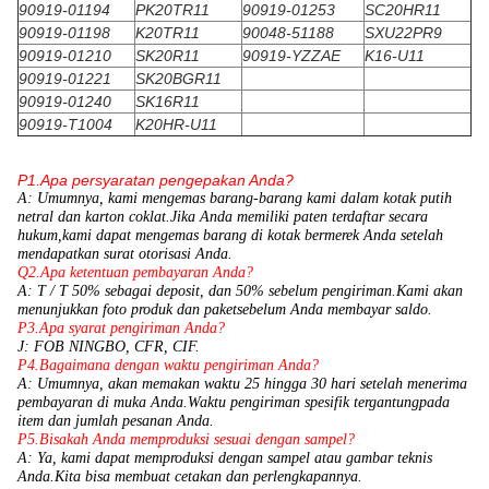
90919-01194
PK20TR11
90919-01253
SC20HR11
90919-01198
K20TR11
90048-51188
SXU22PR9
90919-01210
SK20R11
90919-YZZAE
K16-U11
90919-01221
SK20BGR11
90919-01240
SK16R11
90919-T1004
K20HR-U11
P1.Apa persyaratan pengepakan Anda?
A: Umumnya, kami mengemas barang-barang kami dalam kotak putih
netral dan karton coklat.Jika Anda memiliki paten terdaftar secara
hukum,
kami dapat mengemas barang di kotak bermerek Anda setelah
mendapatkan surat otorisasi Anda.
Q2.Apa ketentuan pembayaran Anda?
A: T / T 50% sebagai deposit, dan 50% sebelum pengiriman.Kami akan
menunjukkan foto produk dan paket
sebelum Anda membayar saldo.
P3.Apa syarat pengiriman Anda?
J: FOB NINGBO, CFR, CIF.
P4.Bagaimana dengan waktu pengiriman Anda?
A: Umumnya, akan memakan waktu 25 hingga 30 hari setelah menerima
pembayaran di muka Anda.Waktu pengiriman spesifik tergantung
pada
item dan jumlah pesanan Anda.
P5.Bisakah Anda memproduksi sesuai dengan sampel?
A: Ya, kami dapat memproduksi dengan sampel atau gambar teknis
Anda.Kita bisa membuat cetakan dan perlengkapannya.