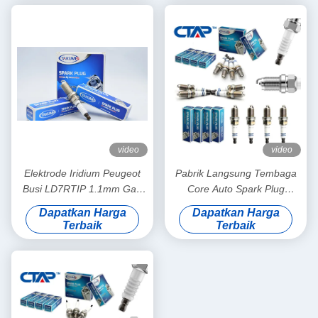
video
video
Elektrode Iridium Peugeot
Pabrik Langsung Tembaga
Busi LD7RTIP 1.1mm Gap
Core Auto Spark Plug
Efisiensi Bahan Bakar Tinggi
dengan 19 mm Jangkauan
Dapatkan Harga
Dapatkan Harga
NGK toyota
16 mm Hex dan Panas
Terbaik
Terbaik
Range 6 untuk BKR5EYA11
BKR6E11 BKR5E11