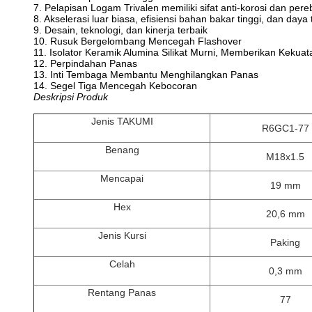
7. Pelapisan Logam Trivalen memiliki sifat anti-korosi dan per
8. Akselerasi luar biasa, efisiensi bahan bakar tinggi, dan daya
9. Desain, teknologi, dan kinerja terbaik
10. Rusuk Bergelombang Mencegah Flashover
11. Isolator Keramik Alumina Silikat Murni, Memberikan Kekua
12. Perpindahan Panas
13. Inti Tembaga Membantu Menghilangkan Panas
14. Segel Tiga Mencegah Kebocoran
Deskripsi Produk
Jenis TAKUMI
R6GC1-77
Benang
M18x1.5
Mencapai
19 mm
Hex
20,6 mm
Jenis Kursi
Paking
Celah
0,3 mm
Rentang Panas
77