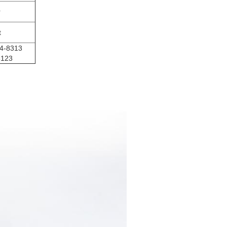
r
t
84-8313
5123