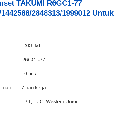
nset TAKUMI R6GC1-77
/1442588/2848313/1999012 Untuk
:
TAKUMI
:
R6GC1-77
10 pcs
riman:
7 hari kerja
T / T, L / C, Western Union
: