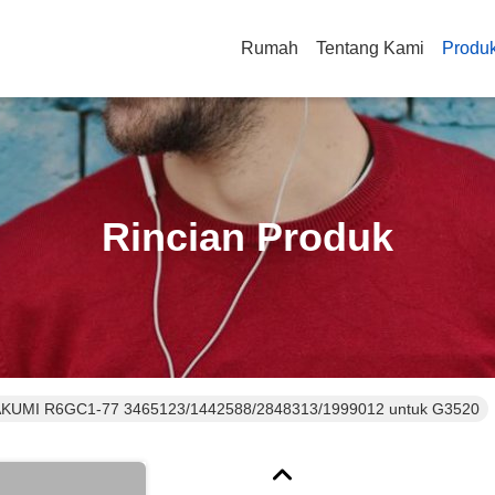
Rumah
Tentang Kami
Produ
Rincian Produk
TAKUMI R6GC1-77 3465123/1442588/2848313/1999012 untuk G3520