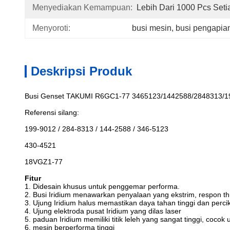
Menyediakan Kemampuan:
Lebih Dari 1000 Pcs Seti
Menyoroti:
busi mesin
, 
busi pengapia
Deskripsi Produk
Busi Genset TAKUMI R6GC1-77 3465123/1442588/2848313/1
Referensi silang:
199-9012 / 284-8313 / 144-2588 / 346-5123
430-4521
18VGZ1-77
Fitur
1. Didesain khusus untuk penggemar performa.
2. Busi Iridium menawarkan penyalaan yang ekstrim, respon thro
3. Ujung Iridium halus memastikan daya tahan tinggi dan perci
4. Ujung elektroda pusat Iridium yang dilas laser
5. paduan Iridium memiliki titik leleh yang sangat tinggi, cocok u
6. mesin berperforma tinggi