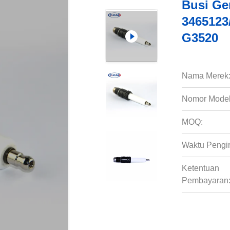
Busi Ge
3465123
G3520
Nama Merek
Nomor Model
MOQ:
Waktu Pengi
Ketentuan
Pembayaran