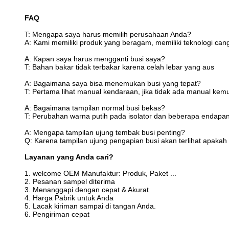
FAQ
T: Mengapa saya harus memilih perusahaan Anda?
A: Kami memiliki produk yang beragam, memiliki teknologi cang
A: Kapan saya harus mengganti busi saya?
T: Bahan bakar tidak terbakar karena celah lebar yang aus
A: Bagaimana saya bisa menemukan busi yang tepat?
T: Pertama lihat manual kendaraan, jika tidak ada manual kem
A: Bagaimana tampilan normal busi bekas?
T: Perubahan warna putih pada isolator dan beberapa endapa
A: Mengapa tampilan ujung tembak busi penting?
Q: Karena tampilan ujung pengapian busi akan terlihat apakah 
Layanan yang Anda cari?
1. welcome OEM Manufaktur: Produk, Paket ...
2. Pesanan sampel diterima
3. Menanggapi dengan cepat & Akurat
4. Harga Pabrik untuk Anda
5. Lacak kiriman sampai di tangan Anda.
6. Pengiriman cepat