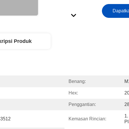
Dapatka
ripsi Produk
Benang:
M1
Hex:
2
Penggantian:
2
1.
G3512
Kemasan Rincian:
Pl