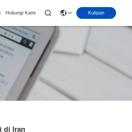
k
Hubungi Kami
Kutipan
 di Iran