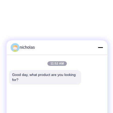
nicholas
Kontak Cepat
11:52 AM
Telp
Good day, what product are you looking 
for?
86-731-84830658
E-mail
nicholas@takumijap.com
Alamat
KAMAR 3,27 / F., PUSAT KOMERSIAL HO