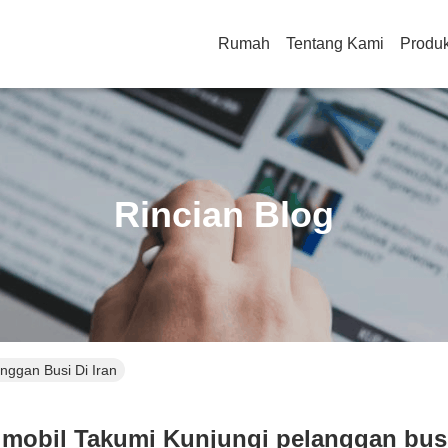
Rumah
Tentang Kami
Produ
Rincian Blog
nggan Busi Di Iran
mobil Takumi Kunjungi pelanggan busi