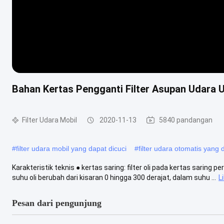
Bahan Kertas Pengganti Filter Asupan Udar
Filter Udara Mobil
2020-11-13
5840 pandangan
#
filter udara mobil yang dapat dicuci
#
filter udara otomatis yang
Karakteristik teknis ● kertas saring: filter oli pada kertas saring 
suhu oli berubah dari kisaran 0 hingga 300 derajat, dalam suhu ...
L
Pesan dari pengunjung