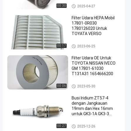
filter oli mesin
00:30
2025-04-27
Filter Udara HEPA Mobil
17801-0R030
1780126020 Untuk
TOYATA VERSO
Filter Udara Mobil
00:17
2023-06-25
Filter Udara OE Untuk
TOYOTA NISSAN IVECO
GM 17801-61030
T131A31 1654666200
Filter Udara Mobil
00:06
2023-05-30
Busi Iridium ZT57-4
dengan Jangkauan
19mm dan Hex 16mm
untuk GK3-1A GK3-3
FR3KII332
Busi Generator
00:27
2025-12-26