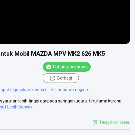
a Untuk Mobil MAZDA MPV MK2 626 MK5
Hubungi sekarang
Berbagi
 dapat digunakan kembali
#
filter udara engine
persyaratan lebih tinggi daripada saringan udara, terutama karena
ihat Lebih Banyak
Tinggalkan pesan.