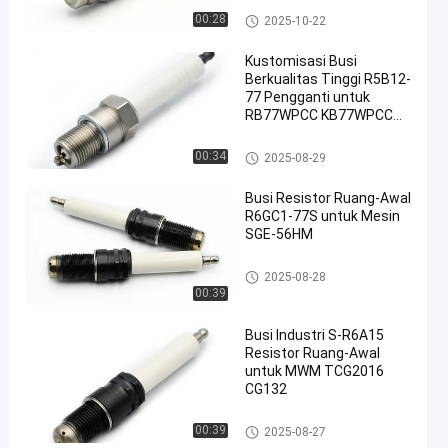
Busi Generator
00:28
2025-10-22
Kustomisasi Busi
Berkualitas Tinggi R5B12-
77 Pengganti untuk
RB77WPCC KB77WPCC
FB77WPCC
busi industri
00:34
2025-08-29
Busi Resistor Ruang-Awal
R6GC1-77S untuk Mesin
SGE-56HM
Prekamar Bisi Bisi
2025-08-28
00:39
Busi Industri S-R6A15
Resistor Ruang-Awal
untuk MWM TCG2016
CG132
Prekamar Bisi Bisi
00:39
2025-08-27