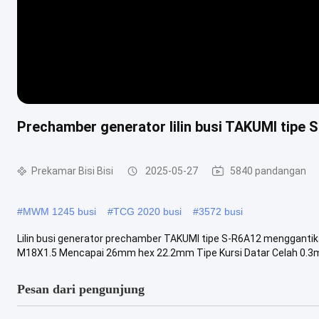
Prechamber generator lilin busi TAKUMI tipe
Prekamar Bisi Bisi
2025-05-27
5840 pandangan
#
MWM 1245 busi
#
TCG 2020 busi
#
3572 busi
Lilin busi generator prechamber TAKUMI tipe S-R6A12 menggant
M18X1.5 Mencapai 26mm hex 22.2mm Tipe Kursi Datar Celah 0.3m
Pesan dari pengunjung