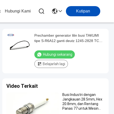
k
Hubungi Kami
Kutipan
Prechamber generator lilin busi TAKUMI
tipe S-R6A12 ganti deutz 1245-2828 TCG
2020V20
Hubungi sekarang
Belajarlah lagi
Video Terkait
Busi Industri dengan
Jangkauan 28.5mm, Hex
20.8mm, dan Rentang
Panas 77 untuk Mesin
Gas